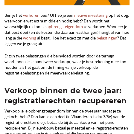
Ben je het
verhuren
beu? Of heb je een
nieuwe investering
op het oog,
waarvoor je wat extra middelen nodig hebt? Dan wordt het
waarschijnlijk tijd om je
opbrengsteigendom
te verkopen. Wanneer je
dat best doet (en de kosten die daaraan vasthangen) hangt af van hoe
lang je die
woning
al bezit. Hoe het exact zit met die
belastingen
? Dat
leggen we je graag uit!
Er zijn twee belastingen die beïnvloed worden door de termijn
waarbinnen je je pand weer verkoopt, waar je best rekening mee kan
houden als het gaat om de timing van je verkoop: de
registratiebelasting en de meerwaardebelasting.
Verkoop binnen de twee jaar:
registratierechten recupereren
Verkoop je je opbrengsteigendom binnen de twee jaar nadat je ze
gekocht hebt? Dan kan je een deel (in Vlaanderen is dat 3/5e) van de
registratierechten die je betaalde bij de aankoop van het pand
recupereren. Bij nieuwbouw betaal je meestal enkel registratierechten
op de grond, en kan je dus ook enkel die kosten recupereren.