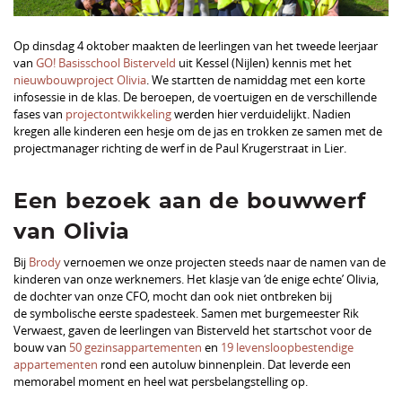
Op dinsdag 4 oktober maakten de leerlingen van het tweede leerjaar
van
GO! Basisschool Bisterveld
uit Kessel (Nijlen) kennis met het
nieuwbouwproject Olivia
. We startten de namiddag met een korte
infosessie in de klas. De beroepen, de voertuigen en de verschillende
fases van
projectontwikkeling
werden hier verduidelijkt. Nadien
kregen alle kinderen een hesje om de jas en trokken ze samen met de
projectmanager richting de werf in de Paul Krugerstraat in Lier.
Een bezoek aan de bouwwerf
van Olivia
Bij
Brody
vernoemen we onze projecten steeds naar de namen van de
kinderen van onze werknemers. Het klasje van ‘de enige echte’ Olivia,
de dochter van onze CFO, mocht dan ook niet ontbreken bij
de symbolische eerste spadesteek. Samen met burgemeester Rik
Verwaest, gaven de leerlingen van Bisterveld het startschot voor de
bouw van
50 gezinsappartementen
en
19 levensloopbestendige
appartementen
rond een autoluw binnenplein. Dat leverde een
memorabel moment en heel wat persbelangstelling op.