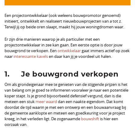
Een projectontwikkelaar (ook weleens bouwpromotor genoemd)
initieert, ontwikkelt en realiseert nieuwbouwprojecten van a tot z.
Terwijl jij op beide oren slaapt, maakt hij jouw woningdromen waar.
Er zijn drie manieren waarop je als particulier met een
projectontwikkelaar in zee kan gaan. Een eerste optie is door jouw
bouwgrond te verkopen. Een
ontwikkelaar
gaat immers actief op zoek
naar
interessante kavels
en daar kan jij je voordeel uit halen.
1. Je bouwgrond verkopen
Om als grondeigenaar mee te genieten van de stijgende prijzen is het
van belang om je goed te informeren vooraleer je naar een potentiële
koper stapt. Is je grond bijvoorbeeld defensief vergund, dan is die
meteen een stuk
meer waard
dan een naakte eigendom. Dat komt
doordat de tijd waarin je met een ontwerp en een bouwaanvraag bij
de gemeente aanklopte en meteen een goedkeuring voor je project
kreeg, in het verleden ligt. De zogenaamde
bouwshift
is hier een
oorzaak van.