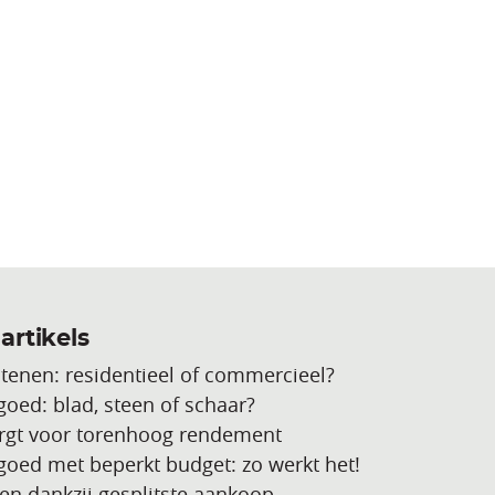
artikels
stenen: residentieel of commercieel?
goed: blad, steen of schaar?
rgt voor torenhoog rendement
tgoed met beperkt budget: zo werkt het!
en dankzij gesplitste aankoop