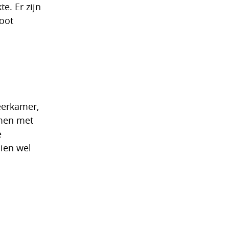
e. Er zijn
oot
eerkamer,
amen met
e
hien wel