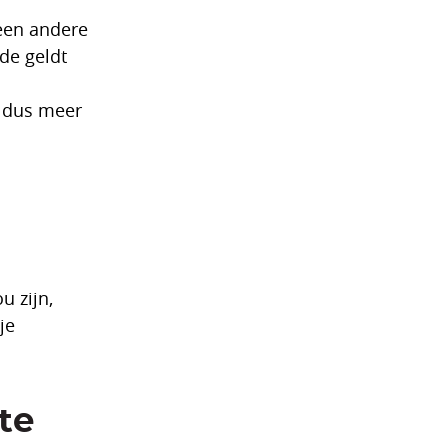
 een andere
de geldt
e dus meer
u zijn,
je
te